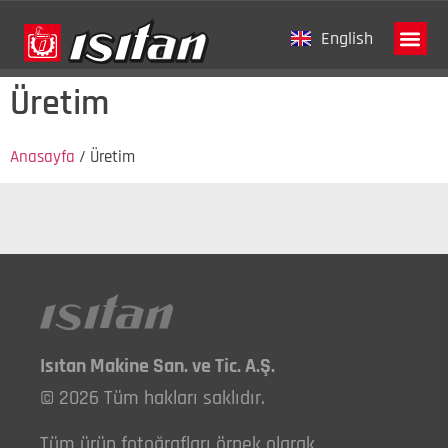
English
Üretim
Tanıtım Fi
Anasayfa
/
Üretim
Isıtan Makine San. ve Tic. A.Ş.
© 2026 Tüm hakları saklıdır.
Tüm ürün fotoğrafları örnek olarak