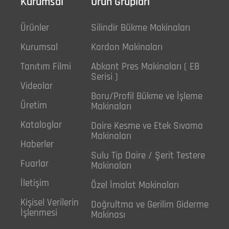
Kurumsal
Ürün Grupları
Ürünler
Silindir Bükme Makinaları
Kurumsal
Kordon Makinaları
Tanıtım Filmi
Abkant Pres Makinaları ( EB
Serisi )
Videolar
Boru/Profil Bükme ve İşleme
Üretim
Makinaları
Kataloglar
Daire Kesme ve Etek Sıvama
Makinaları
Haberler
Sulu Tip Daire / Şerit Testere
Fuarlar
Makinaları
İletişim
Özel İmalat Makinaları
Kişisel Verilerin
Doğrultma ve Gerilim Giderme
İşlenmesi
Makinası