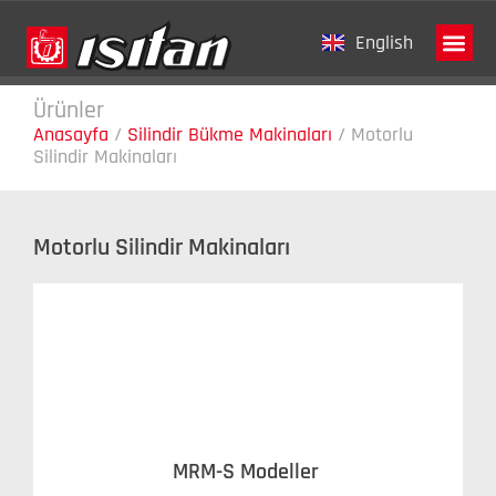
English
Ürünler
Tanıtım Fi
Anasayfa
/
Silindir Bükme Makinaları
/
Motorlu
Silindir Makinaları
Motorlu Silindir Makinaları
MRM-S Modeller