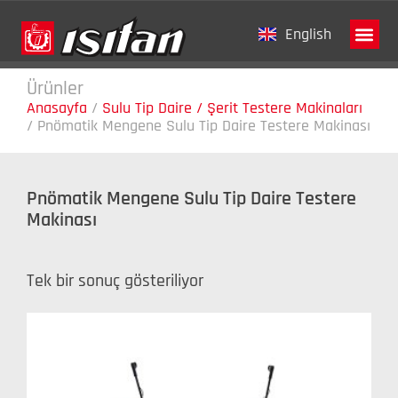
English
Ürünler
Tanıtım Fi
Anasayfa
/
Sulu Tip Daire / Şerit Testere Makinaları
/
Pnömatik Mengene Sulu Tip Daire Testere Makinası
Pnömatik Mengene Sulu Tip Daire Testere
Makinası
Tek bir sonuç gösteriliyor