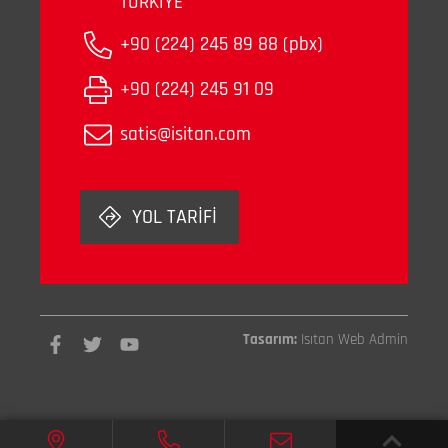
TÜRKİYE
+90 (224) 245 89 88 (pbx)
+90 (224) 245 91 09
satis@isitan.com
YOL TARİFİ
Tasarım:
Isıtan Web Admin