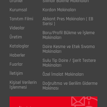
Ürünler
Silindir Bükme Makinaları
Kurumsal
Kordon Makinaları
Tanıtım Filmi
Abkant Pres Makinaları ( EB
Serisi )
Videolar
Boru/Profil Bükme ve İşleme
Üretim
Makinaları
Kataloglar
Daire Kesme ve Etek Sıvama
Makinaları
Haberler
Sulu Tip Daire / Şerit Testere
Fuarlar
Makinaları
İletişim
Özel İmalat Makinaları
Kişisel Verilerin
Doğrultma ve Gerilim Giderme
İşlenmesi
Makinası