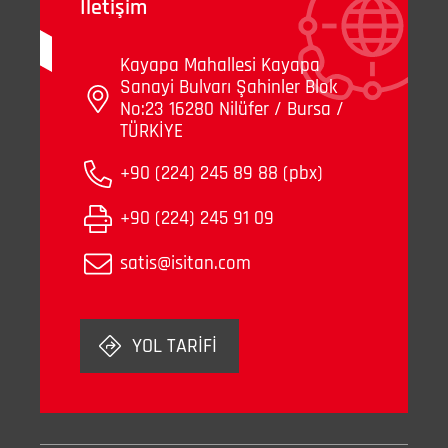
İletişim
Kayapa Mahallesi Kayapa
Sanayi Bulvarı Şahinler Blok
No:23 16280 Nilüfer / Bursa /
TÜRKİYE
+90 (224) 245 89 88 (pbx)
+90 (224) 245 91 09
satis@isitan.com
YOL TARİFİ