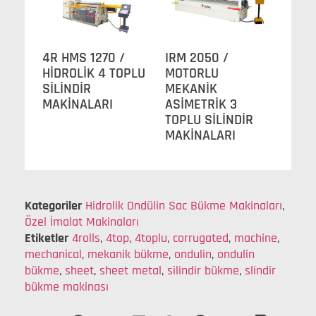
4R HMS 1270 /
IRM 2050 /
HİDROLİK 4 TOPLU
MOTORLU
SİLİNDİR
MEKANİK
MAKİNALARI
ASİMETRİK 3
TOPLU SİLİNDİR
MAKİNALARI
Kategoriler
Hidrolik Ondülin Sac Bükme Makinaları
,
Özel İmalat Makinaları
Etiketler
4rolls
,
4top
,
4toplu
,
corrugated
,
machine
,
mechanical
,
mekanik bükme
,
ondulin
,
ondulin
bükme
,
sheet
,
sheet metal
,
silindir bükme
,
slindir
bükme makinası