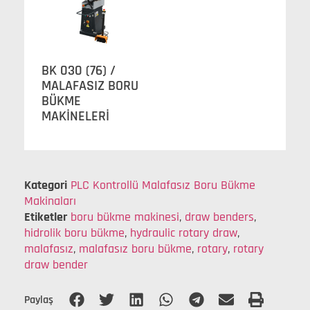
BK 030 (76) /
MALAFASIZ BORU
BÜKME
MAKİNELERİ
Kategori
PLC Kontrollü Malafasız Boru Bükme
Makinaları
Etiketler
boru bükme makinesi
,
draw benders
,
hidrolik boru bükme
,
hydraulic rotary draw
,
malafasız
,
malafasız boru bükme
,
rotary
,
rotary
draw bender
Paylaş