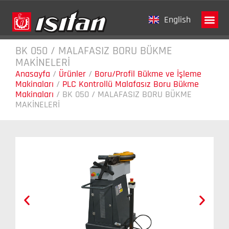
English
BK 050 / MALAFASIZ BORU BÜKME
Tanıtım Fi
MAKİNELERİ
Anasayfa
/
Ürünler
/
Boru/Profil Bükme ve İşleme
Makinaları
/
PLC Kontrollü Malafasız Boru Bükme
Makinaları
/
BK 050 / MALAFASIZ BORU BÜKME
MAKİNELERİ