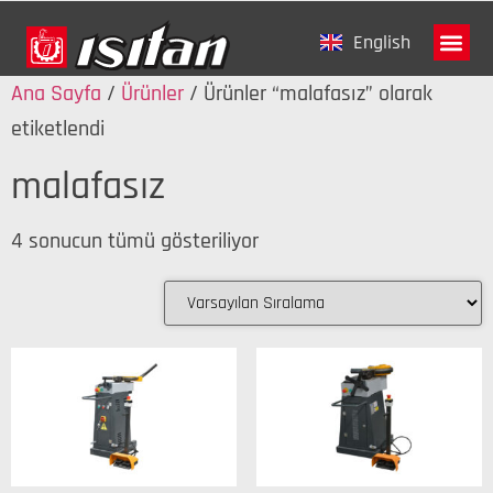
English
Ana Sayfa
/
Ürünler
/ Ürünler “malafasız” olarak
Tanıtım Fi
etiketlendi
malafasız
4 sonucun tümü gösteriliyor