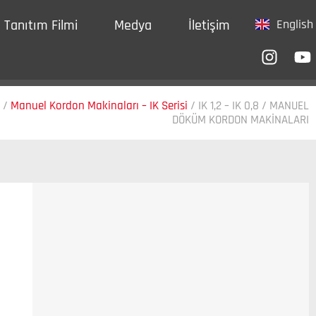
Tanıtım Filmi
Medya
İletişim
English
/
Manuel Kordon Makinaları – IK Serisi
/
IK 1,2 – IK 0,8 / MANUEL
DÖKÜM KORDON MAKİNALARI