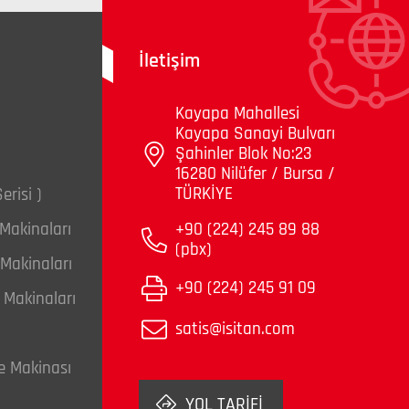
İletişim
Kayapa Mahallesi
Kayapa Sanayi Bulvarı
Şahinler Blok No:23
16280 Nilüfer / Bursa /
TÜRKİYE
erisi )
Makinaları
+90 (224) 245 89 88
(pbx)
Makinaları
+90 (224) 245 91 09
e Makinaları
satis@isitan.com
e Makinası
YOL TARİFİ