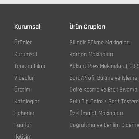
Kurumsal
Ürün Grupları
Ürünler
Silindir Bükme Makinaları
Kurumsal
Kordon Makinaları
Tanıtım Filmi
Abkant Pres Makinaları ( EB S
Videolar
Boru/Profil Bükme ve İşleme 
Üretim
Daire Kesme ve Etek Sıvama 
Kataloglar
Sulu Tip Daire / Şerit Tester
Haberler
Özel İmalat Makinaları
Fuarlar
Doğrultma ve Gerilim Giderm
İletişim