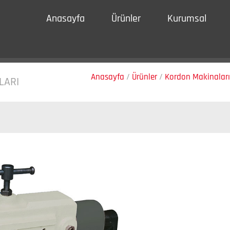
Anasayfa
Ürünler
Kurumsal
Anasayfa
/
Ürünler
/
Kordon Makinaları
LARI