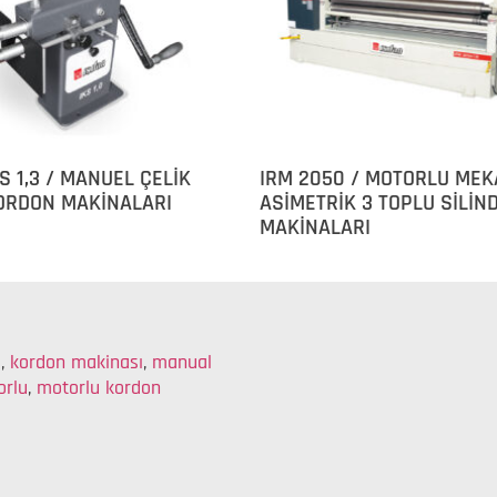
IKS 1,3 / MANUEL ÇELİK
IRM 2050 / MOTORLU MEK
ORDON MAKİNALARI
ASİMETRİK 3 TOPLU SİLİN
MAKİNALARI
g
,
kordon makinası
,
manual
orlu
,
motorlu kordon