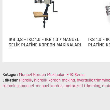
IKS 0,8 – IKC 1,0 – IKB 1,0 / MANUEL
IKS 1,0 – 
ÇELİK PLATİNE KORDON MAKİNALARI
PLATİNE K
Kategori
Manuel Kordon Makinaları – IK Serisi
Etiketler
Hidrolik
,
hidrolik kordon makina
,
hydraulic trimmin
trimming
,
manuel
,
manuel kordon
,
motorized trimming
,
mot