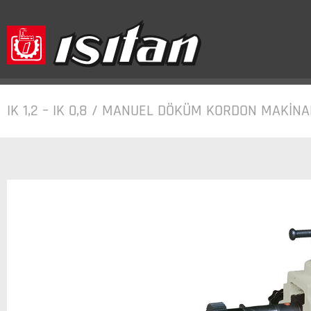
IK 1,2 – IK 0,8 / MANUEL DÖKÜM KORDON MAKİNA