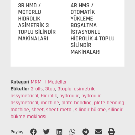
3R HMD /
4R HMS /
MOTORLU
OTOMATİK
HİDROLİK
YÜKLEME
ASİMETRİK 3
BOŞALTMA
TOPLU SİLİNDİR
İSTASYONLU
MAKİNALARI
HİDROLİK 4 TOPLU
SİLİNDİR
MAKİNALARI
Kategori
MRM-H Modeller
Etiketler
3rolls
,
3top
,
3toplu
,
asimetrik
,
assymetrical
,
Hidrolik
,
hydraulic
,
hydraulic
assymetrical
,
machine
,
plate bending
,
plate bending
machine
,
sheet
,
sheet metal
,
silindir bükme
,
silindir
bükme makinası
Paylaş