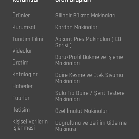
Kurumsal
Ürün Grupları
Ürünler
Silindir Bükme Makinaları
Kurumsal
Kordon Makinaları
Tanıtım Filmi
Abkant Pres Makinaları ( EB
Serisi )
Videolar
Boru/Profil Bükme ve İşleme
Üretim
Makinaları
Kataloglar
Daire Kesme ve Etek Sıvama
Makinaları
Haberler
Sulu Tip Daire / Şerit Testere
Fuarlar
Makinaları
İletişim
Özel İmalat Makinaları
Kişisel Verilerin
Doğrultma ve Gerilim Giderme
İşlenmesi
Makinası