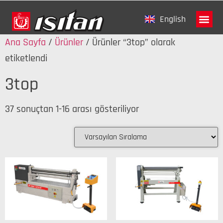
English
Ana Sayfa
/
Ürünler
/ Ürünler “3top” olarak
Tanıtım Fi
etiketlendi
3top
37 sonuçtan 1-16 arası gösteriliyor