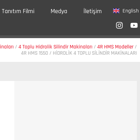
Tanıtım Filmi
Medya
İletişim
English
inaları
/
4 Toplu Hidrolik Silindir Makinaları
/
4R HMS Modeller
/
4R HMS 1550 / HİDROLİK 4 TOPLU SİLİNDİR MAKİNALARI