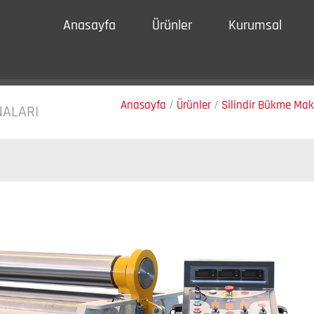
Anasayfa
Ürünler
Kurumsal
Anasayfa
/
Ürünler
/
Silindir Bükme Mak
NALARI