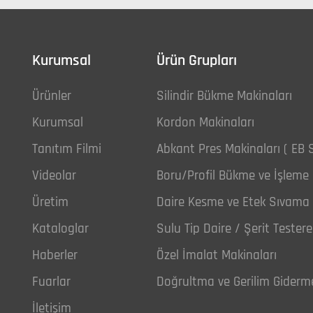
Kurumsal
Ürün Grupları
Ürünler
Silindir Bükme Makinaları
Kurumsal
Kordon Makinaları
Tanıtım Filmi
Abkant Pres Makinaları ( EB S
Videolar
Boru/Profil Bükme ve İşleme 
Üretim
Daire Kesme ve Etek Sıvama 
Kataloglar
Sulu Tip Daire / Şerit Tester
Haberler
Özel İmalat Makinaları
Fuarlar
Doğrultma ve Gerilim Giderm
İletişim