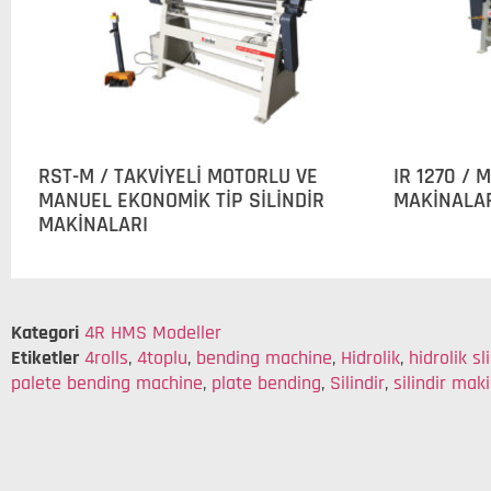
RST-M / TAKVİYELİ MOTORLU VE
IR 1270 / 
MANUEL EKONOMİK TİP SİLİNDİR
MAKİNALA
MAKİNALARI
Kategori
4R HMS Modeller
Etiketler
4rolls
,
4toplu
,
bending machine
,
Hidrolik
,
hidrolik sl
palete bending machine
,
plate bending
,
Silindir
,
silindir mak