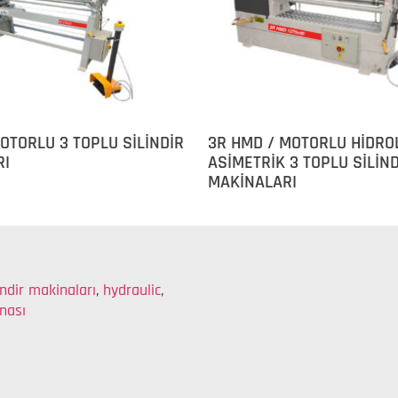
MOTORLU 3 TOPLU SİLİNDİR
3R HMD / MOTORLU HİDRO
RI
ASİMETRİK 3 TOPLU SİLİN
MAKİNALARI
indir makinaları
,
hydraulic
,
inası