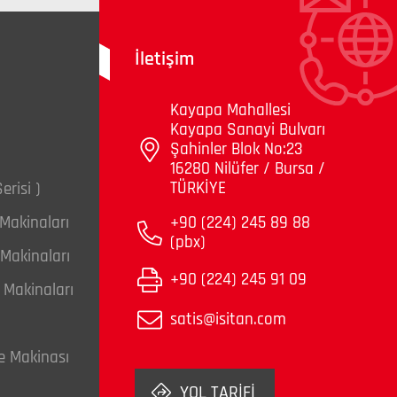
İletişim
Kayapa Mahallesi
Kayapa Sanayi Bulvarı
Şahinler Blok No:23
16280 Nilüfer / Bursa /
TÜRKİYE
erisi )
Makinaları
+90 (224) 245 89 88
(pbx)
Makinaları
+90 (224) 245 91 09
e Makinaları
satis@isitan.com
e Makinası
YOL TARİFİ