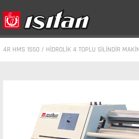
4R HMS 1550 / HİDROLİK 4 TOPLU SİLİNDİR MAKİ