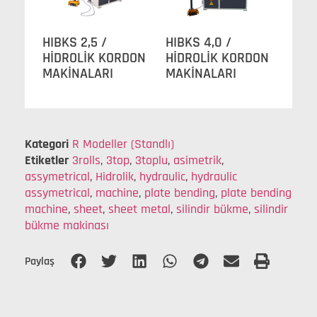
HIBKS 2,5 /
HIBKS 4,0 /
HİDROLİK KORDON
HİDROLİK KORDON
MAKİNALARI
MAKİNALARI
Kategori
R Modeller (Standlı)
Etiketler
3rolls
,
3top
,
3toplu
,
asimetrik
,
assymetrical
,
Hidrolik
,
hydraulic
,
hydraulic
assymetrical
,
machine
,
plate bending
,
plate bending
machine
,
sheet
,
sheet metal
,
silindir bükme
,
silindir
bükme makinası
Paylaş