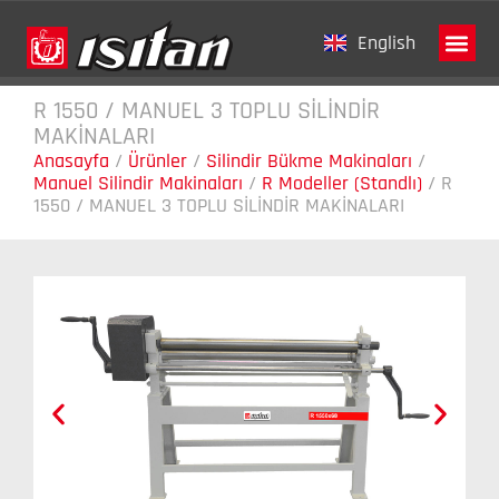
English
R 1550 / MANUEL 3 TOPLU SİLİNDİR
Tanıtım Fi
MAKİNALARI
Anasayfa
/
Ürünler
/
Silindir Bükme Makinaları
/
Manuel Silindir Makinaları
/
R Modeller (Standlı)
/
R
1550 / MANUEL 3 TOPLU SİLİNDİR MAKİNALARI